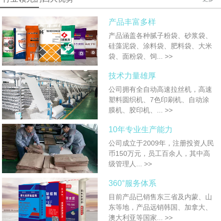
产品丰富多样
产品涵盖各种腻子粉袋、砂浆袋、
硅藻泥袋、涂料袋、肥料袋、大米
袋、面粉袋、饲...
>>
技术力量雄厚
公司拥有全自动高速拉丝机，高速
塑料圆织机、7色印刷机、自动涂
膜机、胶印机、...
>>
10年专业生产能力
公司成立于2009年，注册投资人民
币150万元，员工百余人，其中高
级管理人...
>>
360°服务体系
目前产品已销售东三省及内蒙、山
东等地，产品远销韩国、加拿大、
澳大利亚等国家...
>>